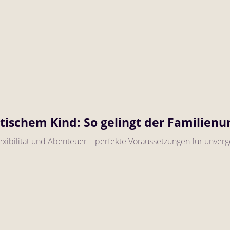
etischem Kind: So gelingt der Familien
exibilität und Abenteuer – perfekte Voraussetzungen für unverg