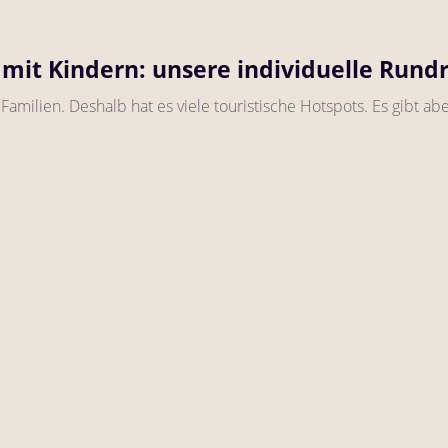
 mit Kindern: unsere individuelle Rund
r Familien. Deshalb hat es viele touristische Hotspots. Es gibt ab