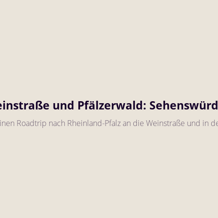
einstraße und Pfälzerwald: Sehenswürd
einen Roadtrip nach Rheinland-Pfalz an die Weinstraße und in d