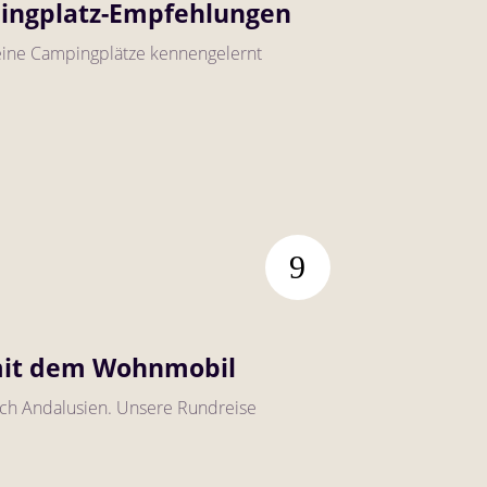
pingplatz-Empfehlungen
eine Campingplätze kennengelernt
 mit dem Wohnmobil
rch Andalusien. Unsere Rundreise