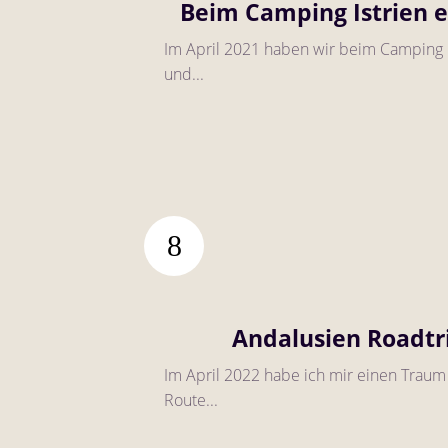
Beim Camping Istrien 
Im April 2021 haben wir beim Camping 
und...
Andalusien Roadtr
Im April 2022 habe ich mir einen Traum
Route...