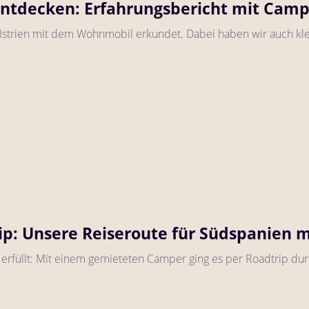
entdecken: Erfahrungsbericht mit Cam
Istrien mit dem Wohnmobil erkundet. Dabei haben wir auch kl
ip: Unsere Reiseroute für Südspanien
 erfüllt: Mit einem gemieteten Camper ging es per Roadtrip du