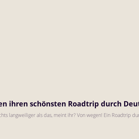
en ihren schönsten Roadtrip durch Deut
hts langweiliger als das, meint ihr? Von wegen! Ein Roadtrip du