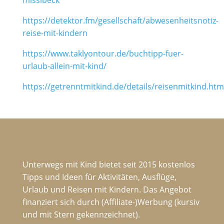
misslbeck
https://detektor.fm/gesellschaft/abwesenheitsnotiz-
reise-mit-kindern
https://www.taklyontour.de/buchtipp-fuer-
urlaub-allein-mit-kind/
https://getrenntmitkind.de/details/reisenmitkind.htm
Unterwegs mit Kind bietet seit 2015 kostenlos
Tipps und Ideen für Aktivitäten, Ausflüge,
Urlaub und Reisen mit Kindern. Das Angebot
finanziert sich durch (Affiliate-)Werbung (kursiv
und mit Stern gekennzeichnet).