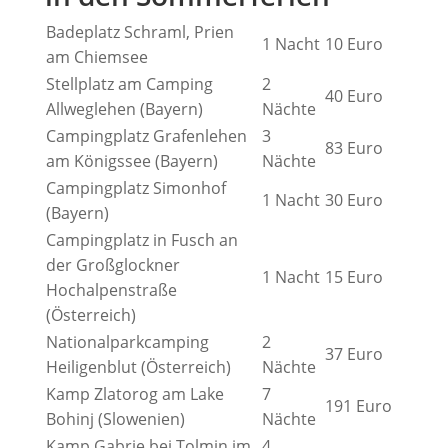
Badeplatz Schraml, Prien
1 Nacht
10 Euro
am Chiemsee
Stellplatz am Camping
2
40 Euro
Allweglehen (Bayern)
Nächte
Campingplatz Grafenlehen
3
83 Euro
am Königssee (Bayern)
Nächte
Campingplatz Simonhof
1 Nacht
30 Euro
(Bayern)
Campingplatz in Fusch an
der Großglockner
1 Nacht
15 Euro
Hochalpenstraße
(Österreich)
Nationalparkcamping
2
37 Euro
Heiligenblut (Österreich)
Nächte
Kamp Zlatorog am Lake
7
191 Euro
Bohinj (Slowenien)
Nächte
Kamp Gabrje bei Tolmin im
4