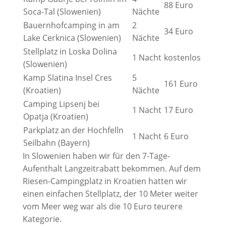
88 Euro
Soca-Tal (Slowenien)
Nächte
Bauernhofcamping in am
2
34 Euro
Lake Cerknica (Slowenien)
Nächte
Stellplatz in Loska Dolina
1 Nacht
kostenlos
(Slowenien)
Kamp Slatina Insel Cres
5
161 Euro
(Kroatien)
Nächte
Camping Lipsenj bei
1 Nacht
17 Euro
Opatja (Kroatien)
Parkplatz an der Hochfelln
1 Nacht
6 Euro
Seilbahn (Bayern)
In Slowenien haben wir für den 7-Tage-
Aufenthalt Langzeitrabatt bekommen. Auf dem
Riesen-Campingplatz in Kroatien hatten wir
einen einfachen Stellplatz, der 10 Meter weiter
vom Meer weg war als die 10 Euro teurere
Kategorie.