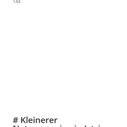
144
# Kleinerer