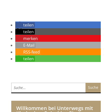
teilen
teilen
merken
E-Mail
RSS-feed
teilen
Willkommen bei Unterwegs mit