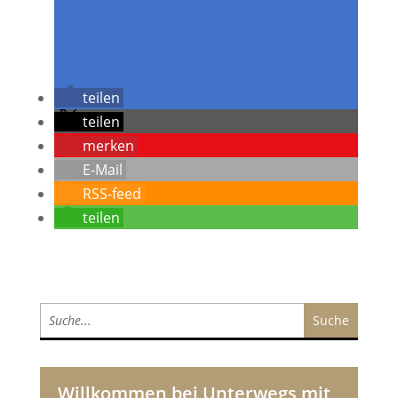
teilen
teilen
merken
E-Mail
RSS-feed
teilen
Willkommen bei Unterwegs mit