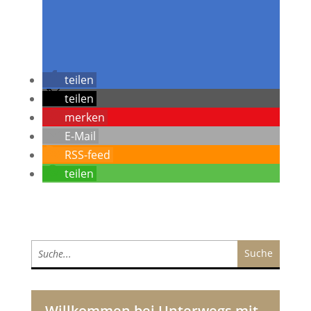
teilen
teilen
merken
E-Mail
RSS-feed
teilen
Willkommen bei Unterwegs mit