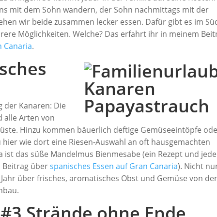
ns mit dem Sohn wandern, der Sohn nachmittags mit der
en wir beide zusammen lecker essen. Dafür gibt es im Sü
ere Möglichkeiten. Welche? Das erfahrt ihr in meinem Beit
 Canaria
.
isches
g der Kanaren: Die
d alle Arten von
Küste. Hinzu kommen bäuerlich deftige Gemüseeintöpfe od
zu hier wie dort eine Riesen-Auswahl an oft hausgemachten
ria ist das süße Mandelmus Bienmesabe (ein Rezept und jede
 Beitrag über
spanisches Essen auf Gran Canaria
). Nicht nu
Jahr über frisches, aromatisches Obst und Gemüse von de
Anbau.
#3 Strände ohne Ende