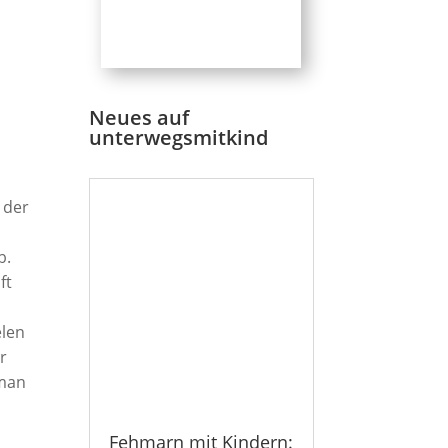
Neues auf
unterwegsmitkind
 der
b.
ft
elen
r
 man
Fehmarn mit Kindern: