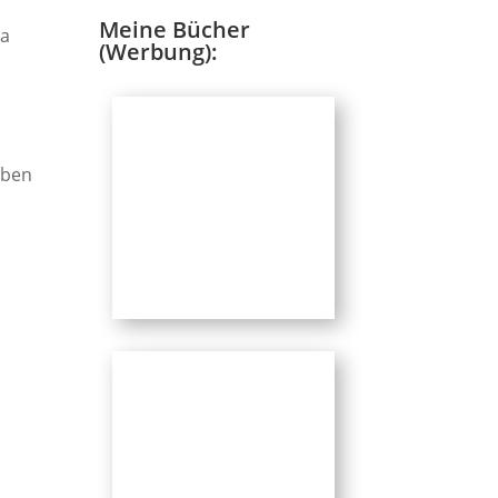
Meine Bücher
ta
(Werbung):
aben