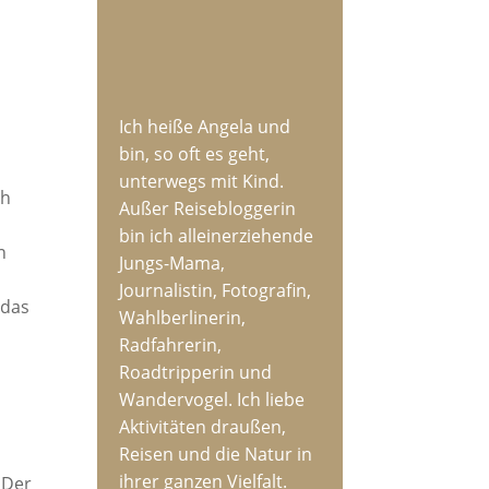
Ich heiße Angela und
bin, so oft es geht,
unterwegs mit Kind.
ch
Außer Reisebloggerin
bin ich alleinerziehende
n
Jungs-Mama,
Journalistin, Fotografin,
 das
Wahlberlinerin,
Radfahrerin,
Roadtripperin und
Wandervogel. Ich liebe
Aktivitäten draußen,
Reisen und die Natur in
ihrer ganzen Vielfalt.
 Der