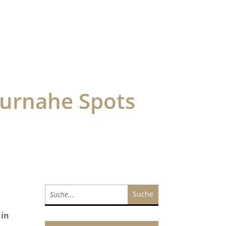
turnahe Spots
t
 in