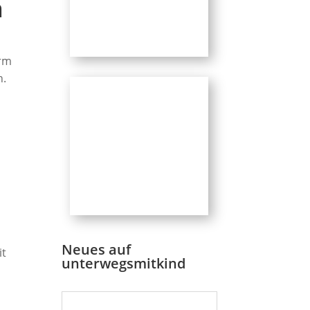
n
orm
n.
Neues auf
it
unterwegsmitkind