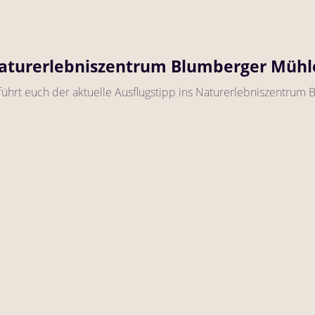
aturerlebniszentrum Blumberger Mühl
führt euch der aktuelle Ausflugstipp ins Naturerlebniszentrum