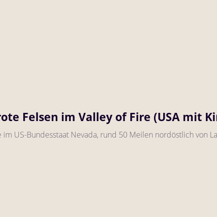
ote Felsen im Valley of Fire (USA mit K
ire im US-Bundesstaat Nevada, rund 50 Meilen nordöstlich von Las