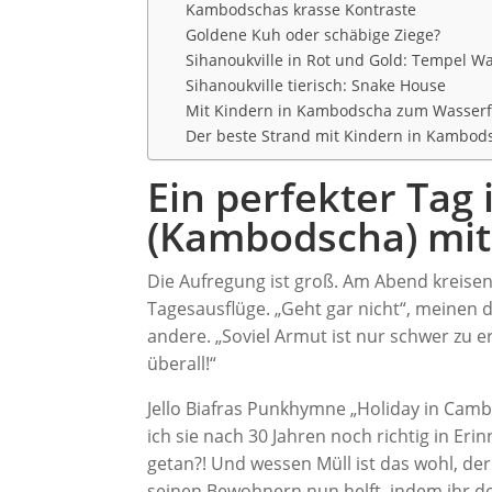
Kambodschas krasse Kontraste
Goldene Kuh oder schäbige Ziege?
Sihanoukville in Rot und Gold: Tempel W
Sihanoukville tierisch: Snake House
Mit Kindern in Kambodscha zum Wasserf
Der beste Strand mit Kindern in Kambod
Ein perfekter Tag 
(Kambodscha) mit
Die Aufregung ist groß. Am Abend kreisen
Tagesausflüge. „Geht gar nicht“, meinen 
andere. „Soviel Armut ist nur schwer zu e
überall!“
Jello Biafras Punkhymne „Holiday in Cambo
ich sie nach 30 Jahren noch richtig in Eri
getan?! Und wessen Müll ist das wohl, de
seinen Bewohnern nun helft, indem ihr d