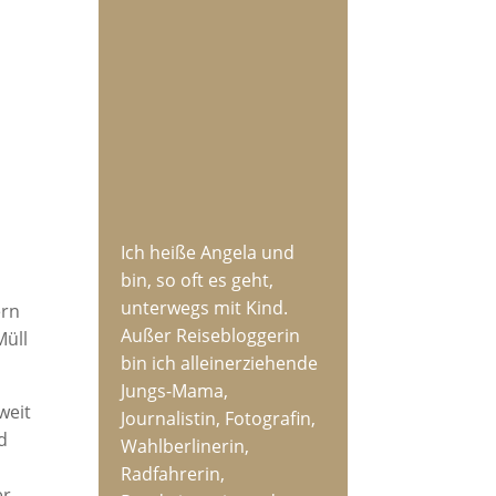
Ich heiße Angela und
bin, so oft es geht,
unterwegs mit Kind.
ern
Außer Reisebloggerin
Müll
bin ich alleinerziehende
Jungs-Mama,
weit
Journalistin, Fotografin,
nd
Wahlberlinerin,
Radfahrerin,
er