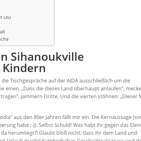
at Leu
all
scha
in Sihanoukville
 Kindern
 die Tischgespräche auf der AIDA ausschließlich um die
die einen. „Dass die dieses Land überhaupt anlaufen“, meck
rtragen“, jammern Dritte. Und die vierten stöhnen: „Dieser 
dia“ aus den 80er Jahren fällt mir ein. Die Kernaussage (so
nnerung habe ;-)): Selbst Schuld! Was habt ihr gegen das Ele
r da herumliegt?! Glaubt bloß nicht, dass ihr dem Land und
ort Urlaub macht! Kambodschas Geschichte ist krass und d