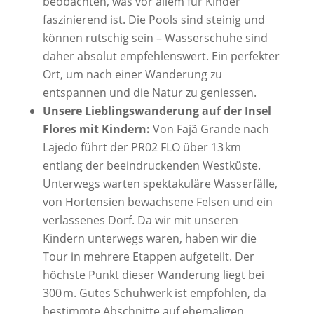
beobachten, was vor allem für Kinder
faszinierend ist. Die Pools sind steinig und
können rutschig sein – Wasserschuhe sind
daher absolut empfehlenswert. Ein perfekter
Ort, um nach einer Wanderung zu
entspannen und die Natur zu geniessen.
Unsere Lieblingswanderung auf der Insel
Flores mit Kindern:
Von Fajã Grande nach
Lajedo führt der PR02 FLO über 13 km
entlang der beeindruckenden Westküste.
Unterwegs warten spektakuläre Wasserfälle,
von Hortensien bewachsene Felsen und ein
verlassenes Dorf. Da wir mit unseren
Kindern unterwegs waren, haben wir die
Tour in mehrere Etappen aufgeteilt. Der
höchste Punkt dieser Wanderung liegt bei
300 m. Gutes Schuhwerk ist empfohlen, da
bestimmte Abschnitte auf ehemaligen