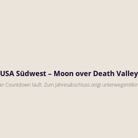
USA Südwest – Moon over Death Valley
r Countdown läuft. Zum Jahresabschluss zeigt unterwegsmitkin