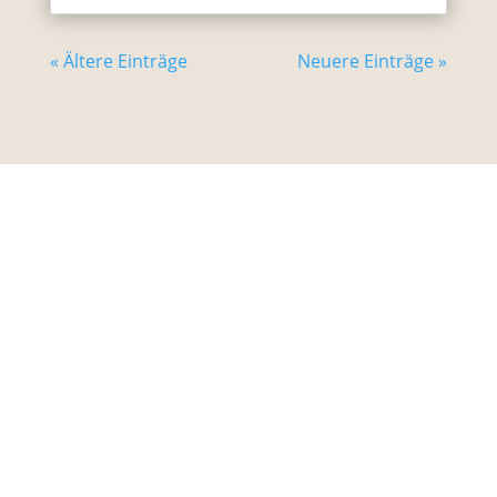
« Ältere Einträge
Neuere Einträge »
Unterwegs mit Kind bietet seit 2015 kostenlos
Tipps und Ideen für Aktivitäten, Ausflüge,
Urlaub und Reisen mit Kindern. Das Angebot
finanziert sich durch (Affiliate-)Werbung (kursiv
und mit Stern gekennzeichnet).
Newsletter