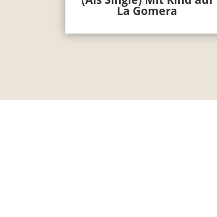
La Gomera
Unterwegs mit Kind bietet seit 2015 koste
sich durch (Affiliate-)Werbung (kursiv un
Newsletter